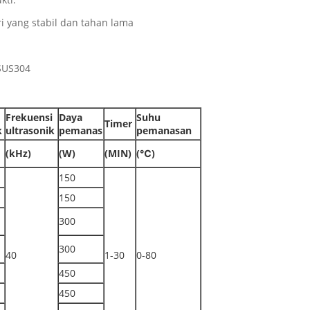
i yang stabil dan tahan lama
 SUS304
Frekuensi
Daya
Suhu
Timer
k
ultrasonik
pemanas
pemanasan
(kHz)
(W)
(MIN)
(℃)
150
150
300
300
40
1-30
0-80
450
450