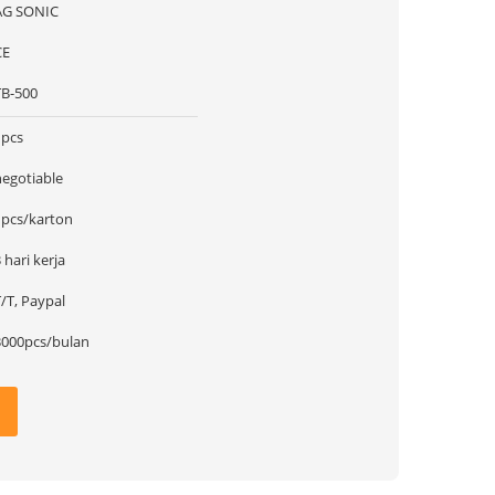
AG SONIC
CE
TB-500
1pcs
negotiable
1pcs/karton
 hari kerja
/T, Paypal
3000pcs/bulan