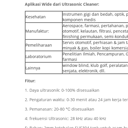
Aplikasi Wide dari Ultrasonic Cleaner:
Instrumen gigi dan bedah, optik, 
Kesehatan
komponen medis
Aerospace, farmasi, pertahanan, 
Manufaktur:
otomotif, kelautan, filtrasi, pen
finishing permukaan, semi-konduk
Servis otomotif, perhiasan & jam 
Pemeliharaan
minyak & gas, boiler kopi komersi
Penelitian Ilmiah, Pencampuran, 
Laboratorium
farmasi
window blind, klub golf, peralatan 
Lainnya
senjata, elektronik, dll.
Fitur:
1. Daya ultrasonik: 0-100% disesuaikan
2. Pengaturan waktu: 0-30 menit atau 24 jam kerja t
3. Pemanasan: 20-80 ℃ disesuaikan
4: frekuensi Ultrasonic: 28 kHz atau 40 kHz
5: Bahan: 2mm ketebalan SUS304 tank untuk asam-bu