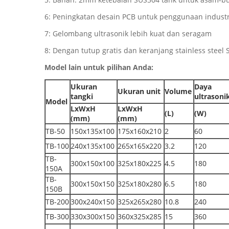
6: Peningkatan desain PCB untuk penggunaan industr
7: Gelombang ultrasonik lebih kuat dan seragam
8: Dengan tutup gratis dan keranjang stainless steel
Model lain untuk pilihan Anda:
Ukuran
Daya
Ukuran unit
Volume
tangki
ultrasoni
Model
LxWxH
LxWxH
(L)
(W)
(mm)
(mm)
TB-50
150x135x100
175x160x210
2
60
TB-100
240x135x100
265x165x220
3.2
120
TB-
300x150x100
325x180x225
4.5
180
150A
TB-
300x150x150
325x180x280
6.5
180
150B
TB-200
300x240x150
325x265x280
10.8
240
TB-300
330x300x150
360x325x285
15
360