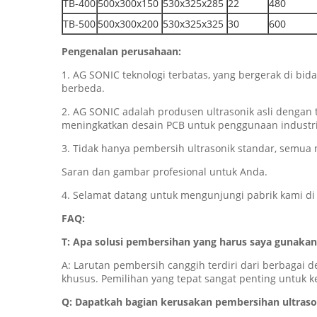
TB-400
500x300x150
530x325x285
22
480
TB-500
500x300x200
530x325x325
30
600
Pengenalan perusahaan:
1. AG SONIC teknologi terbatas, yang bergerak di bid
berbeda.
2. AG SONIC adalah produsen ultrasonik asli dengan 
meningkatkan desain PCB untuk penggunaan industri 
3. Tidak hanya pembersih ultrasonik standar, semua 
Saran dan gambar profesional untuk Anda.
4. Selamat datang untuk mengunjungi pabrik kami di
FAQ:
T: Apa solusi pembersihan yang harus saya gunakan
A: Larutan pembersih canggih terdiri dari berbagai 
khusus.
Pemilihan yang tepat sangat penting untuk 
Q: Dapatkah bagian kerusakan pembersihan ultraso