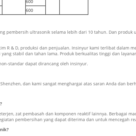
600
600
ang pembersih ultrasonik selama lebih dari 10 tahun.
Dan produk u
tim R & D, produksi dan penjualan.
Insinyur kami terlibat dalam m
yang stabil dan tahan lama.
Produk berkualitas tinggi dan layanan
non-standar dapat dirancang oleh insinyur.
 Shenzhen, dan kami sangat menghargai atas saran Anda dan berh
?
deterjen, zat pembasah dan komponen reaktif lainnya.
Berbagai mac
kegiatan pembersihan yang dapat diterima dan untuk mencegah rea
nik?