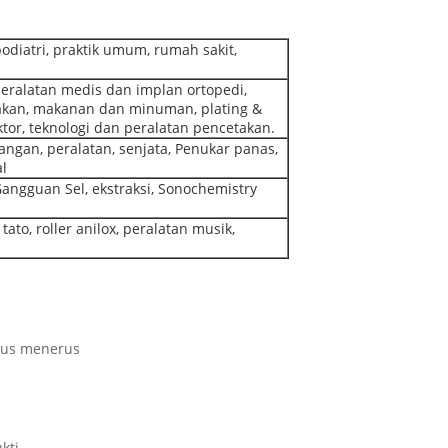
podiatri, praktik umum, rumah sakit,
peralatan medis dan implan ortopedi,
cetakan, makanan dan minuman, plating &
tor, teknologi dan peralatan pencetakan.
tangan, peralatan, senjata, Penukar panas,
al
Gangguan Sel, ekstraksi, Sonochemistry
tato, roller anilox, peralatan musik,
erus menerus
kti.