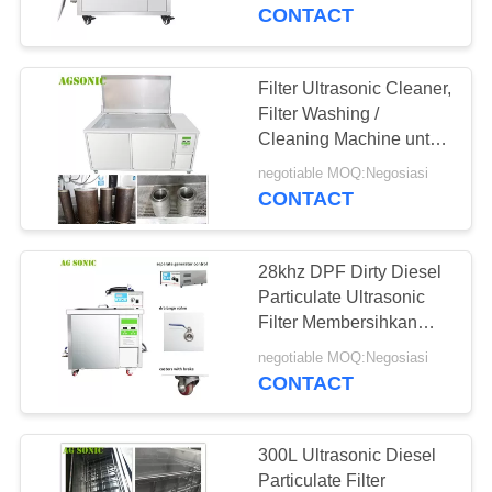
PABRIK
CONTACT
KONTROL
Filter Ultrasonic Cleaner,
139
KUALITAS
Filter Washing /
Pembersih Mesin
Cleaning Machine untuk
Menghilangkan Debu
HUBUNGI
Ultrasonik
negotiable MOQ:Negosiasi
Minyak Karat Karbon
CONTACT
KAMI
Kotoran
28khz DPF Dirty Diesel
BERITA
Particulate Ultrasonic
Filter Membersihkan
59
Mesin 360 liter dengan
PERMINTAAN
negotiable MOQ:Negosiasi
Ultrasonic Cleaner
9KW Pemanasan
CONTACT
PENAWARAN
Medis
SITEMAP
300L Ultrasonic Diesel
Particulate Filter