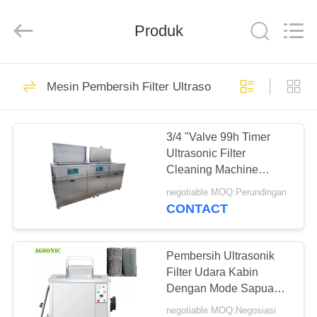
AG
Sonic
Technology
Produk
limited.
All
Rights
Reserved.
RUMAH
345
Mesin Pembersih Filter Ultrasonic
Industri pembersih
PRODUK
ultrasonik
3/4 "Valve 99h Timer
Ultrasonic Filter
TAMPILAN
Cleaning Machine
VR
12KW SUS304
negotiable MOQ:Perundingan
CONTACT
104
TENTANG
Otomotif Ultrasonic
KAMI
Pembersih Ultrasonik
Filter Udara Kabin
Cleaner
Dengan Mode Sapuan
TUR
Frekuensi
negotiable MOQ:Negosiasi