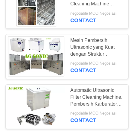
Cleaning Machine
PRIVACY
dengan Dual Tank
negotiable MOQ:Negosiasi
POLICY
CONTACT
26
Ultrasonic Cleaner
Mesin Pembersih
Laboratorium
Ultrasonic yang Kuat
dengan Struktur
Stainless Steel
negotiable MOQ:Negosiasi
CONTACT
29
Automatic Ultrasonic
Gigi Ultrasonic
Filter Cleaning Machine,
Pembersih Karburator
Cleaner
Sonic
negotiable MOQ:Negosiasi
CONTACT