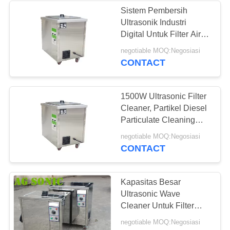
Sistem Pembersih
Ultrasonik Industri
20
Digital Untuk Filter Air
Ultrasonic Circuit
Conditioner
negotiable MOQ:Negosiasi
CONTACT
Board Cleaner
1500W Ultrasonic Filter
Cleaner, Partikel Diesel
Particulate Cleaning
Equipment
16
negotiable MOQ:Negosiasi
CONTACT
Ultrasonic Golf Club
Cleaner
Kapasitas Besar
Ultrasonic Wave
Cleaner Untuk Filter
Minyak / Circular Saw
negotiable MOQ:Negosiasi
Blades