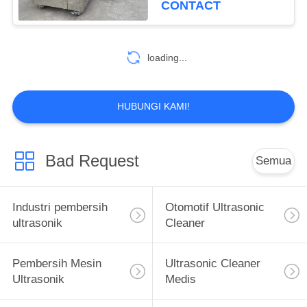
CONTACT
42
Mesin Pembersih
loading...
Buta Ultrasonik
HUBUNGI KAMI!
Bad Request
Semua
14
Mesin Pembersih
Industri pembersih
Otomotif Ultrasonic
Filter Ultrasonic
ultrasonik
Cleaner
Pembersih Mesin
Ultrasonic Cleaner
Ultrasonik
Medis