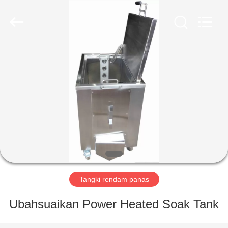
AG
Sonic
Technology
limited.
All
Rights
Reserved.
RUMAH
PRODUK
TAMPILAN
VR
TENTANG
KAMI
Tangki rendam panas
Ubahsuaikan Power Heated Soak Tank
TUR