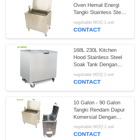
Oven Hemat Energi
PRIVACY
Tangki Stainless Steel
POLICY
304 Untuk
negotiable MOQ:1 unit
Membersihkan Dapur
CONTACT
168L 230L Kitchen
Hood Stainless Steel
Soak Tank Dengan
Roda Kastor yang
negotiable MOQ:1 unit
Dapat Dikunci
CONTACT
10 Galon - 90 Galon
Tangki Rendam Dapur
Komersial Dengan
Roda Kastor yang
negotiable MOQ:1 unit
Dapat Dikunci
CONTACT