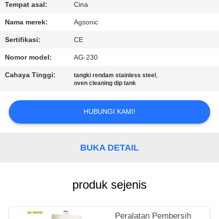
PABRIK
Tempat asal:
Cina
Nama merek:
Agsonic
KONTROL
Sertifikasi:
CE
KUALITAS
Nomor model:
AG-230
Cahaya Tinggi:
,
tangki rendam stainless steel
HUBUNGI
oven cleaning dip tank
KAMI
HUBUNGI KAMI!
BERITA
BUKA DETAIL
PERMINTAAN
PENAWARAN
produk sejenis
SITEMAP
Peralatan Pembersih