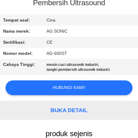
PABRIK
Pembersih Ultrasound
KONTROL
Tempat asal:
Cina
KUALITAS
Nama merek:
AG SONIC
Sertifikasi:
CE
HUBUNGI
Nomor model:
AG-600ST
KAMI
Cahaya Tinggi:
,
mesin cuci ultrasonik industri
tangki pembersih ultrasonik industri
BERITA
HUBUNGI KAMI!
PERMINTAAN
PENAWARAN
BUKA DETAIL
SITEMAP
produk sejenis