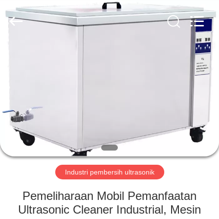
AG
Sonic
Technology
limited.
All
Rights
Reserved.
RUMAH
PRODUK
TAMPILAN
VR
TENTANG
KAMI
Industri pembersih ultrasonik
Pemeliharaan Mobil Pemanfaatan
TUR
Ultrasonic Cleaner Industrial, Mesin