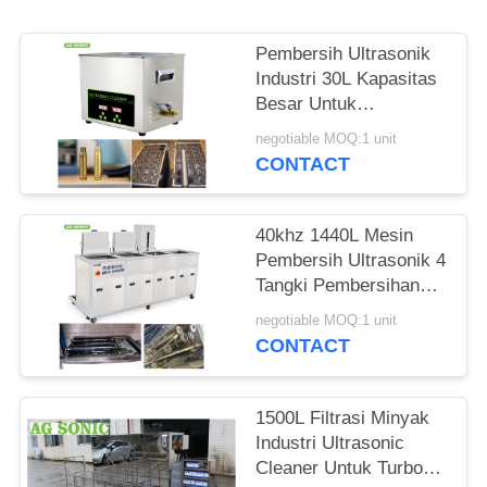
PRIVACY
Pembersih Ultrasonik
POLICY
Industri 30L Kapasitas
Besar Untuk
Pembersihan
negotiable MOQ:1 unit
Karburator / Piston
CONTACT
40khz 1440L Mesin
Pembersih Ultrasonik 4
Tangki Pembersihan
Pembilasan
negotiable MOQ:1 unit
Pengeringan Filtrasi
CONTACT
1500L Filtrasi Minyak
Industri Ultrasonic
Cleaner Untuk Turbo