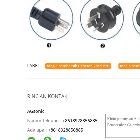
LABEL:
tangki pembersih ultrasonik industri
mesin pembe
RINCIAN KONTAK
AGsonic
Nomor telepon :
+8618928856885
Ada apa :
+
8618928856885