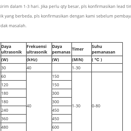
kirim dalam 1-3 hari.
Jika perlu qty besar, pls konfirmasikan lead 
trik yang berbeda, pls konfirmasikan dengan kami sebelum pembay
tidak masalah.
Daya
Frekuensi
Daya
Suhu
e
Timer
ultrasonik
ultrasonik
pemanas
pemanasan
(W)
(kHz)
(W)
(MIN)
(
℃
)
30
40
1-30
60
150
120
150
180
300
180
300
40
1-30
0-80
240
450
360
450
480
600