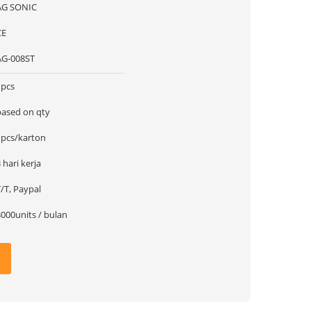
AG SONIC
CE
AG-008ST
1pcs
based on qty
1pcs/karton
 hari kerja
/T, Paypal
3000units / bulan