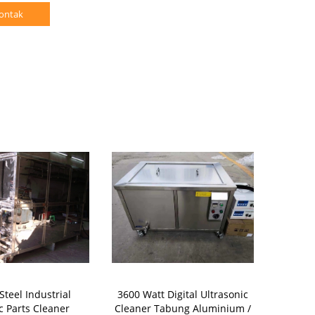
ontak
Steel Industrial
3600 Watt Digital Ultrasonic
Pembersih Ul
c Parts Cleaner
Cleaner Tabung Aluminium /
30L Kapasi