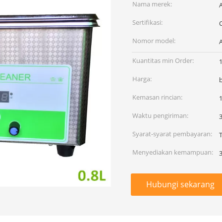
Nama merek:
Sertifikasi:
Nomor model:
Kuantitas min Order:
Harga:
Kemasan rincian:
Waktu pengiriman:
3
Syarat-syarat pembayaran:
T
Menyediakan kemampuan:
Hubungi sekarang