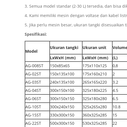
3. Semua model standar (2-30 L) tersedia, dan bisa di
4. Kami memiliki mesin dengan voltase dan kabel lis
5. Jika perlu mesin besar, ukuran tangki disesuaikan 
Spesifikasi:
Ukuran tangki
Ukuran unit
Volum
Model
LxWxH (mm)
LxWxH (mm)
(L)
AG-008ST
150x85x65
175x110x125
0,8
AG-02ST
150x135x100
175x160x210
2
AG-03ST
240x135x100
265x165x220
3.2
AG-04ST
300x150x100
325x180x225
4.5
AG-06ST
300x150x150
325x180x280
6.5
AG-10ST
300x240x150
325x265x280
10.8
AG-15ST
330x300x150
360x325x285
15
AG-22ST
500x300x150
530x325x285
22