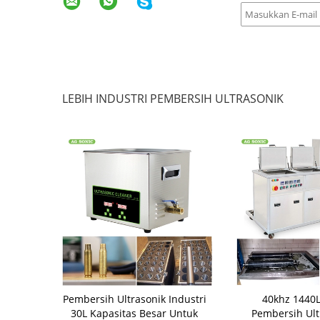
LEBIH INDUSTRI PEMBERSIH ULTRASONIK
l Ultrasonic
Pembersih Ultrasonik Industri
40khz 1440
 Aluminium /
30L Kapasitas Besar Untuk
Pembersih Ult