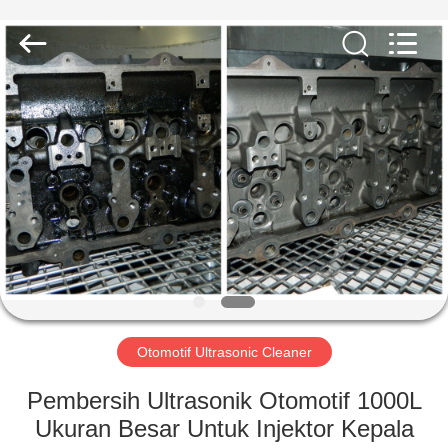
AG
Sonic
Technology
limited.
All
Rights
Reserved.
RUMAH
PRODUK
TAMPILAN
VR
TENTANG
KAMI
Otomotif Ultrasonic Cleaner
Pembersih Ultrasonik Otomotif 1000L
TUR
Ukuran Besar Untuk Injektor Kepala