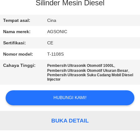
PABRIK
Silinder Mesin Diesel
KONTROL
Tempat asal:
Cina
KUALITAS
Nama merek:
AGSONIC
Sertifikasi:
CE
HUBUNGI
Nomor model:
T-1108S
KAMI
Cahaya Tinggi:
,
Pembersih Ultrasonik Otomotif 1000L
,
Pembersih Ultrasonik Otomotif Ukuran Besar
Pembersih Ultrasonik Suku Cadang Mobil Diesel
BERITA
Injector
HUBUNGI KAMI!
PERMINTAAN
PENAWARAN
BUKA DETAIL
SITEMAP