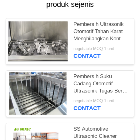
produk sejenis
PRIVACY
POLICY
Pembersih Ultrasonik
Otomotif Tahan Karat
Menghilangkan Kontaminan 
Berikat
negotiable MOQ:1 unit
CONTACT
Pembersih Suku
Cadang Otomotif
Ultrasonik Tugas Berat
3600W Ramah Kimia
negotiable MOQ:1 unit
CONTACT
SS Automotive
Ultrasonic Cleaner