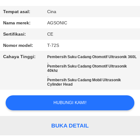
PABRIK
Tempat asal:
Cina
KONTROL
Nama merek:
AGSONIC
KUALITAS
Sertifikasi:
CE
Nomor model:
T-72S
HUBUNGI
Cahaya Tinggi:
Pembersih Suku Cadang Otomotif Ultrasonik 360L
KAMI
,
Pembersih Suku Cadang Otomotif Ultrasonik
40khz
,
BERITA
Pembersih Suku Cadang Mobil Ultrasonik
Cylinder Head
PERMINTAAN
HUBUNGI KAMI!
PENAWARAN
BUKA DETAIL
SITEMAP