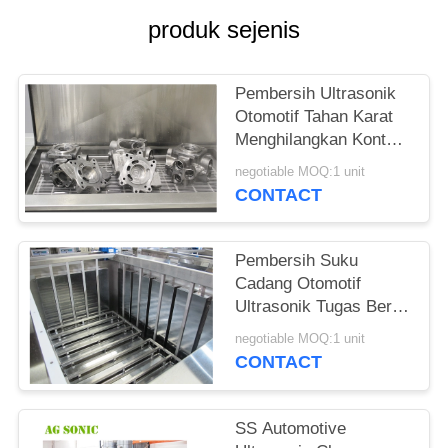
produk sejenis
PRIVACY
POLICY
Pembersih Ultrasonik
Otomotif Tahan Karat
Menghilangkan Kontaminan 
Berikat
negotiable MOQ:1 unit
CONTACT
Pembersih Suku
Cadang Otomotif
Ultrasonik Tugas Berat
3600W Ramah Kimia
negotiable MOQ:1 unit
CONTACT
SS Automotive