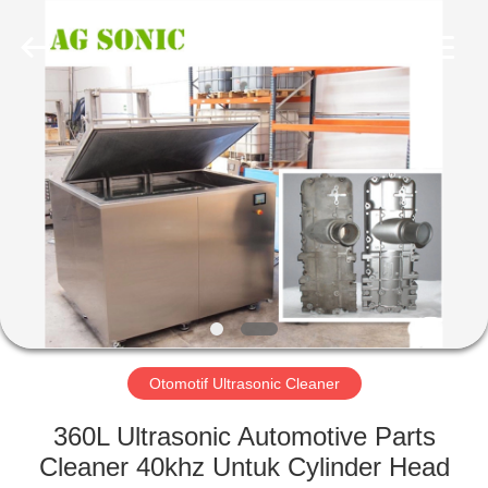
AG
Sonic
Technology
limited.
All
Rights
Reserved.
RUMAH
PRODUK
TAMPILAN
VR
TENTANG
KAMI
Otomotif Ultrasonic Cleaner
360L Ultrasonic Automotive Parts
TUR
Cleaner 40khz Untuk Cylinder Head