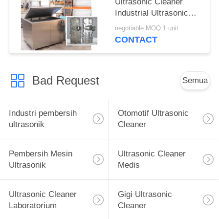
Ultrasonic Cleaner
Industrial Ultrasonic
Washer Untuk
negotiable MOQ:1 unit
Instrumen Bedah
CONTACT
Bad Request
Semua
Industri pembersih
Otomotif Ultrasonic
ultrasonik
Cleaner
Pembersih Mesin
Ultrasonic Cleaner
Ultrasonik
Medis
Ultrasonic Cleaner
Gigi Ultrasonic
Laboratorium
Cleaner