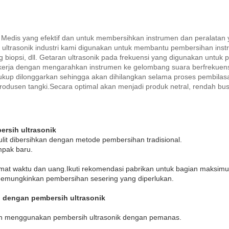
ik Medis yang efektif dan untuk membersihkan instrumen dan peralatan 
 ultrasonik industri kami digunakan untuk membantu pembersihan inst
ang biopsi, dll. Getaran ultrasonik pada frekuensi yang digunakan un
 bekerja dengan mengarahkan instrumen ke gelombang suara berfrekuensi
 cukup dilonggarkan sehingga akan dihilangkan selama proses pembilas
i produsen tangki.Secara optimal akan menjadi produk netral, rendah 
rsih ultrasonik
lit dibersihkan dengan metode pembersihan tradisional.
mpak baru.
mat waktu dan uang.Ikuti rekomendasi pabrikan untuk bagian maksimu
memungkinkan pembersihan sesering yang diperlukan.
 dengan pembersih ultrasonik
kan menggunakan pembersih ultrasonik dengan pemanas.