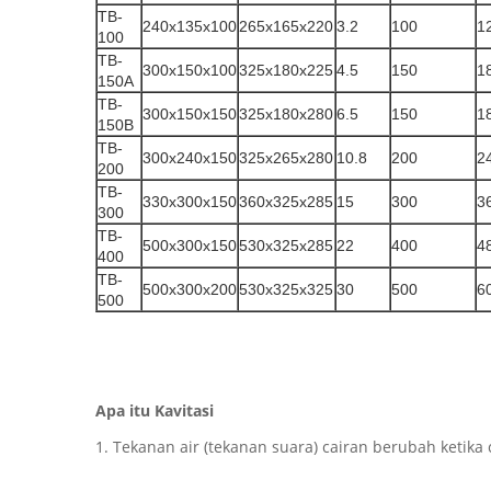
TB-
240x135x100
265x165x220
3.2
100
1
100
TB-
300x150x100
325x180x225
4.5
150
1
150A
TB-
300x150x150
325x180x280
6.5
150
1
150B
TB-
300x240x150
325x265x280
10.8
200
2
200
TB-
330x300x150
360x325x285
15
300
3
300
TB-
500x300x150
530x325x285
22
400
4
400
TB-
500x300x200
530x325x325
30
500
6
500
Apa itu Kavitasi
1. Tekanan air (tekanan suara) cairan berubah ketika 