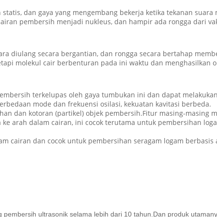
n statis, dan gaya yang mengembang bekerja ketika tekanan suara 
cairan pembersih menjadi nukleus, dan hampir ada rongga dari va
 suara diulang secara bergantian, dan rongga secara bertahap mem
 tetapi molekul cair berbenturan pada ini waktu dan menghasilkan 
bersih terkelupas oleh gaya tumbukan ini dan dapat melakukan p
edaan mode dan frekuensi osilasi, kekuatan kavitasi berbeda.
ahan dan kotoran (partikel) objek pembersih.Fitur masing-masing m
ke arah dalam cairan, ini cocok terutama untuk pembersihan logam
am cairan dan cocok untuk pembersihan seragam logam berbasis al
g pembersih ultrasonik selama lebih dari 10 tahun.Dan produk utaman