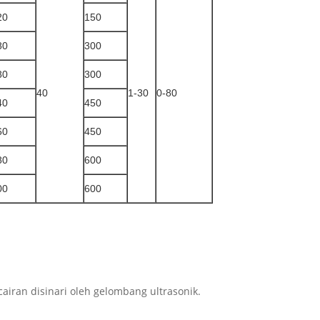
20
150
80
300
80
300
40
1-30
0-80
40
450
60
450
80
600
00
600
cairan disinari oleh gelombang ultrasonik.