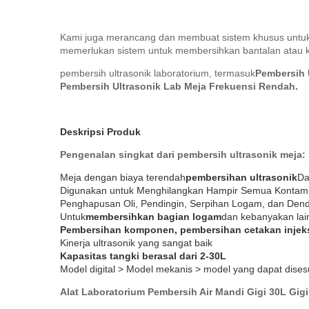
Kami juga merancang dan membuat sistem khusus untuk 
memerlukan sistem untuk membersihkan bantalan atau ker
pembersih ultrasonik laboratorium, termasuk
Pembersih 
Pembersih Ultrasonik Lab Meja Frekuensi Rendah.
Deskripsi Produk
Pengenalan singkat dari pembersih ultrasonik meja:
Meja dengan biaya terendah
pembersihan ultrasonik
D
Digunakan untuk Menghilangkan Hampir Semua Kontam
Penghapusan Oli, Pendingin, Serpihan Logam, dan Den
Untuk
membersihkan bagian logam
dan kebanyakan lai
Pembersihan komponen, pembersihan cetakan injeksi,
Kinerja ultrasonik yang sangat baik
Kapasitas tangki berasal dari 2-30L
Model digital > Model mekanis > model yang dapat dise
Alat Laboratorium Pembersih Air Mandi Gigi 30L Gigi