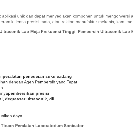
aplikasi unik dan dapat menyediakan komponen untuk mengonversi a
amik, lensa presisi mata, atau rakitan manufaktur mekanis, kami mem
Ultrasonik Lab Meja Frekuensi Tinggi, Pembersih Ultrasonik La
an
peralatan pencucian suku cadang
inan dengan Agen Pembersih yang Tepat
da
nnya
pembersihan presisi
 degreaser ultrasonik, dll
suaikan daya
 Tiruan Peralatan Laboratorium Sonicator