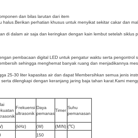
komponen dan bilas larutan dari item
lu halus.Berikan perhatian khusus untuk menyikat sekitar cakar dan m
n di dalam air saja dan keringkan dengan kain lembut setelah siklus p
 dengan pembacaan digital LED untuk pengatur waktu serta pengontrol 
pembersih sehingga menghemat banyak ruang dan menjadikannya mesin
ga 25-30 liter kapasitas air dan dapat Membersihkan semua jenis ins
an serta dilengkapi dengan keranjang jaring baja tahan karat.Kami m
lai
Frekuensi
Daya
Suhu
ekuatan
Timer
ultrasonik
pemanas
pemanasan
trasonik
W)
(kHz)
(W)
(MIN)
(℃)
0
150