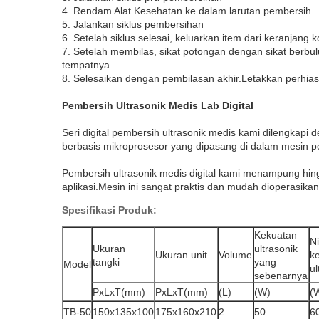
4. Rendam Alat Kesehatan ke dalam larutan pembersih
5. Jalankan siklus pembersihan
6. Setelah siklus selesai, keluarkan item dari keranjang 
7. Setelah membilas, sikat potongan dengan sikat berbu
tempatnya.
8. Selesaikan dengan pembilasan akhir.Letakkan perhiasa
Pembersih Ultrasonik Medis Lab Digital
Seri digital pembersih ultrasonik medis kami dilengkapi
berbasis mikroprosesor yang dipasang di dalam mesin 
Pembersih ultrasonik medis digital kami menampung hing
aplikasi.Mesin ini sangat praktis dan mudah dioperasik
Spesifikasi Produk:
Kekuatan
Ni
Ukuran
ultrasonik
Ukuran unit
Volume
k
tangki
yang
Model
ul
sebenarnya
PxLxT(mm)
PxLxT(mm)
(L)
(W)
(
TB-50
150x135x100
175x160x210
2
50
6