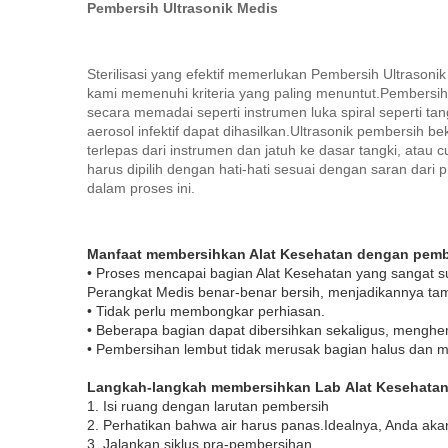
Pembersih Ultrasonik Medis
Sterilisasi yang efektif memerlukan Pembersih Ultrason
kami memenuhi kriteria yang paling menuntut.Pembersih
secara memadai seperti instrumen luka spiral seperti t
aerosol infektif dapat dihasilkan.Ultrasonik pembersih
terlepas dari instrumen dan jatuh ke dasar tangki, atau
harus dipilih dengan hati-hati sesuai dengan saran dar
dalam proses ini.
Manfaat membersihkan Alat Kesehatan dengan pembe
• Proses mencapai bagian Alat Kesehatan yang sangat su
Perangkat Medis benar-benar bersih, menjadikannya ta
• Tidak perlu membongkar perhiasan.
• Beberapa bagian dapat dibersihkan sekaligus, menghe
• Pembersihan lembut tidak merusak bagian halus dan 
Langkah-langkah membersihkan Lab
Alat Kesehatan
1. Isi ruang dengan larutan pembersih
2. Perhatikan bahwa air harus panas.Idealnya, Anda a
3. Jalankan siklus pra-pembersihan