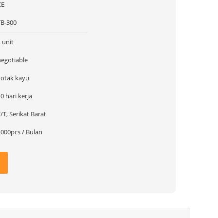
CE
TB-300
 unit
negotiable
kotak kayu
0 hari kerja
/T, Serikat Barat
1000pcs / Bulan