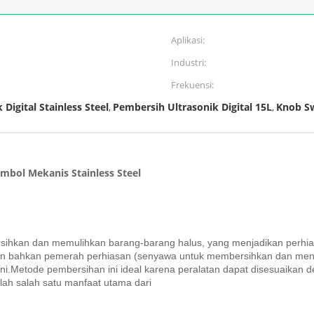
Aplikasi:
Industri:
Frekuensi:
Digital Stainless Steel
Pembersih Ultrasonik Digital 15L
Knob Sw
,
,
mbol Mekanis Stainless Steel
rsihkan dan memulihkan barang-barang halus, yang menjadikan perhi
 dan bahkan pemerah perhiasan (senyawa untuk membersihkan dan mengi
ini.Metode pembersihan ini ideal karena peralatan dapat disesuaikan d
lah salah satu manfaat utama dari